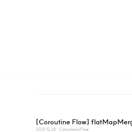
[Coroutine Flow] flatMap
2021.12.28
· Coroutines/Flow