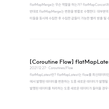
flatMapMerge는 무슨 역할을 하는가? flatMapConca
반대로 flatMapMerge는 변환을 병렬로 수행한다. 대부분의 
터들을 동시에 수집한 후 수집한 값들이 가능한 빨리 방출 될 
합하여 합치는 작업을 할 경우 굳이 순차적으로 처리하지 않고 병
진 연산자이다. flatMapConcat과 ..
[Coroutine Flow] flatMa
2021.12.27
· Coroutines/Flow
flatMapLatest란? flatMapLatest는 flow를 최신데
에서 발행된 데이터를 변환하는 도중 새로운 데이터가 발행될 경우
발행된 데이터를 처리하는 도중 새로운 데이터가 들어올 경우 이
llectLatest와 동작이 매우 유사하다. flatMapLatest 
l flow ..