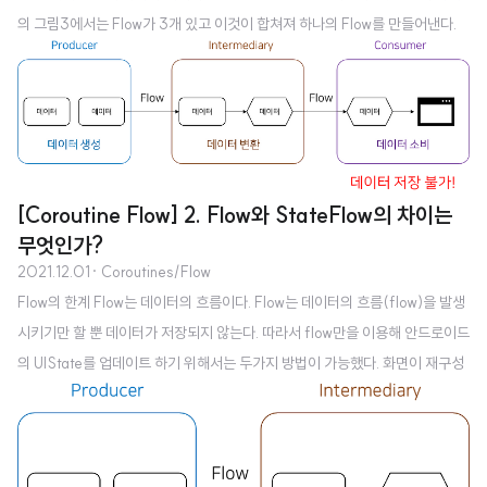
의 그림3에서는 Flow가 3개 있고 이것이 합쳐져 하나의 Flow를 만들어낸다.
이러한 상황은 흔하다. 예를 들어 우리가 영화 평점 앱을 만든다고 할 경우 영화
에 대한 정보, 사용자에 대한 정보, 사용자의 영화의 평점에 대한 정보를 각 테이
블에서 가져와 하나의 객체로 만들어야 한다. 하나로 만들어진 Flow는 UI에서
사용되기 위해 StateFlow로 변환되어야 한다. 이 UI에서는 이 StateFlow를 구
독하여 항상 최신 데이터를 발행받는다. 이것이 가능하기 위해서는 Flow를 Sta
teFlow로 변환하는 로직이 필요하다. 또한 St..
[Coroutine Flow] 2. Flow와 StateFlow의 차이는
무엇인가?
2021.12.01
· Coroutines/Flow
Flow의 한계 Flow는 데이터의 흐름이다. Flow는 데이터의 흐름(flow)을 발생
시키기만 할 뿐 데이터가 저장되지 않는다. 따라서 flow만을 이용해 안드로이드
의 UIState를 업데이트 하기 위해서는 두가지 방법이 가능했다. 화면이 재구성
될때마다 다시 서버 혹은 DB로부터 데이터 가져오기 Flow로부터 collect한 데
이터를 ViewModel에 저장해놓고 사용하기 1번 방법은 비효율적이다. 예를 들
어 안드로이드에서는 화면이 회전되었을 때마다 onDestroy가 호출된 후 다시
onCreate이 호출되는데, 이때마다 새로운 데이터를 서버 혹은 DB로부터 가져