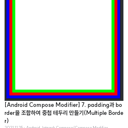
odifier = Modifier .size(300.dp) .background(Color.Blue) .clickabl..
[Android Compose Modifier] 7. padding과 bo
rder을 조합하여 중첩 테두리 만들기(Multiple Borde
r)
2021.11.25
· Android Jetpack Compose/Compose Modifier