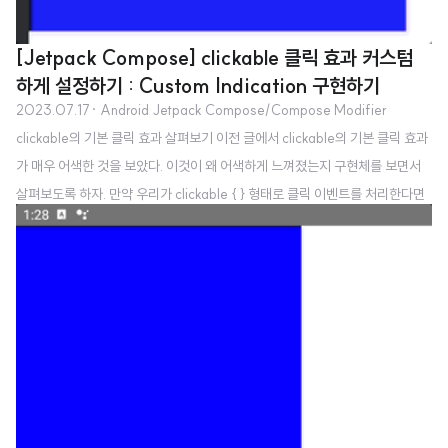
[Jetpack Compose] clickable 클릭 효과 커스텀
하게 설정하기 : Custom Indication 구현하기
2023.07.17
· Android Jetpack Compose/Compose Modifier
clickable의 기본 클릭 효과 살펴보기 이전 글에서 clickable의 기본 클릭 효과
가 매우 어색한 것을 보았다. 이것이 왜 어색하게 느껴졌는지 구현체를 보면서
살펴보도록 하자. 만약 우리가 clickable { } 형태로 클릭 이벤트를 처리한다면
이 내부에서는 DefaultDebugIndication이란 클릭 효과를 사용한다. 그리고
이 클릭 효과는 아래와 같이 구현되어 있다. private object DefaultDebugIn
dication : Indication { private class DefaultDebugIndicationInstance(
private val isPressed: State, private val isHovered: State, private val
isFocused..