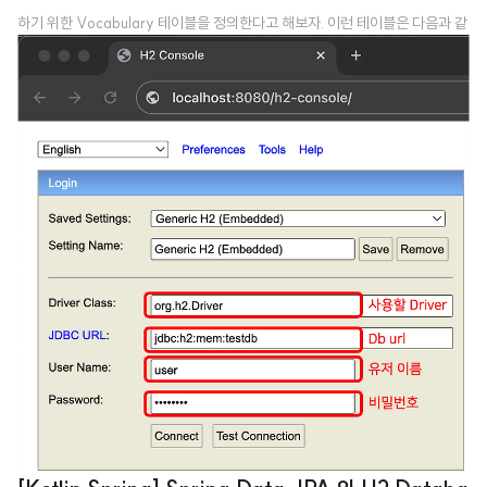
하기 위한 Vocabulary 테이블을 정의한다고 해보자. 이런 테이블은 다음과 같
이 정의될 수 있다. @Entitydata class Vocabulary( @Id val id: String =
UUID.randomUUID().toString(), val word: String, val meaning: Strin
g) 이 테이블의 이름은 클래스의 이름과 같은 Vocabulary가 되며, 내부에는
아이디 id, 단어 word, 뜻 meaning 세가지 필드를 가진다. 테이블에는 꼭 Pri
mary Key가 필요하기 때문에 id 변..