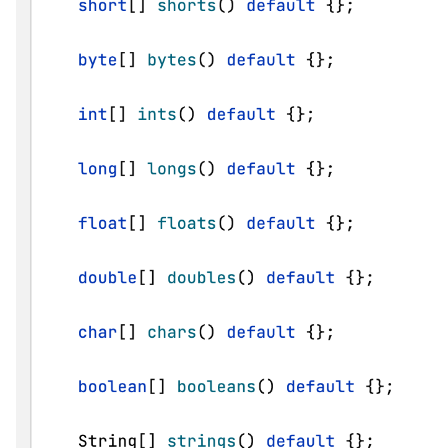
t): Int { return numbers.fold(1) { acc, number -> acc * number } } } cla
ss SimpleMultiplierTest { lateinit var simpleMultiplier: SimpleMultipli
er @BeforeEach fun setUp() { simple..