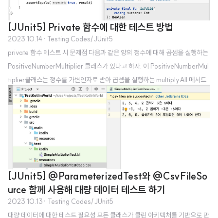
[JUnit5] Private 함수에 대한 테스트 방법
2023.10.14
· Testing Codes/JUnit5
private 함수 테스트 시 문제점 다음과 같은 양의 정수에 대해 곱셈을 실행하는
PositiveNumberMultiplier 클래스가 있다고 하자. 이 PositiveNumberMul
tiplier클래스는 정수를 가변인자로 받아 곱셈을 실행하는 multiplyAll 메서드
를 가지고 있으며, multiplyAll메서드는 내부에서 가변인자로 들어온 모든 값이
양수인지 확인하는 isValid 함수를 가진다. class PositiveNumberMultiplie
r() { fun multiplyAll(vararg numbers: Int): Int { if (isValid(*numbers))
{ throw IllegalArgumentException("인자는 양수여야 합니다") } return nu
mbers.fo..
[JUnit5] @ParameterizedTest와 @CsvFileSo
urce 함께 사용해 대량 데이터 테스트 하기
2023.10.13
· Testing Codes/JUnit5
대량 데이터에 대한 테스트 필요성 모든 클래스가 클린 아키텍처를 기반으로 만