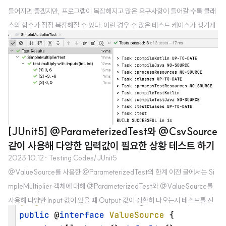
들어지면 좋겠지만, 프로그램이 복잡해지고 많은 요구사항이 들어갈 수록 클래
스의 함수가 점점 복잡해질 수 있다. 이런 경우 수 많은 테스트 케이스가 생기게
되는데, 이런 테스트를 위해 @ParameterizedTest와 @CsvFileSource를
함께 사용해 테스트를 진행할 수 있다. csv파일 준비하기 테스트를 위한 csv파
일은 src/test/resources 경로에 넣으면 된다. SimpleMultiplierTestCase.
csv 파일을 다음과 같이 만들어 resources 폴더 아래에 넣도록 하자. 그러면 C
svFileSource를 사용해 테스트 하기 위한 준비가 마쳐진다. 개인적으로 CsvF
ileSource를 사용할 때 ..
[JUnit5] @ParameterizedTest와 @CsvSource
같이 사용해 다양한 입력값이 필요한 상황 테스트 하기
2023.10.12
· Testing Codes/JUnit5
@ValueSource를 사용한 @ParameterizedTest의 한계 이전 글에서는 Si
mpleMultiplier 객체에 대해 @ParameterizedTest와 @ValueSource를
사용해 다양한 Input 값이 있을 때 Output 값이 정확히 나오는지 테스트를 진
행했다. class SimpleMultiplier() { fun multiplyAll(vararg numbers: In