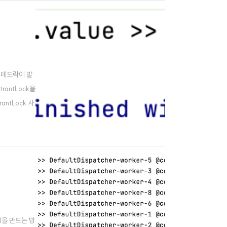
 데드락이 발
rantLock을
antLock 사
(kotlinx.
)을 만드는 방