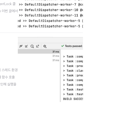
ntLock 클
om 이번 글에서
 코루틴에..
티 스레드 환경
제 함수 호출
 인해 실행을
를 들어 하나의