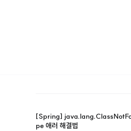
[Spring] java.lang.ClassNotF
pe 애러 해결법