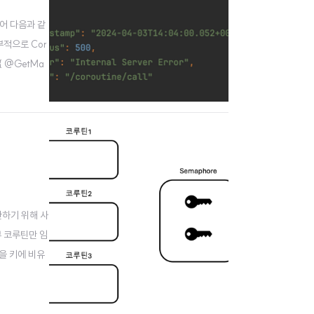
어 다음과 같
적으로 Cor
 { @GetMa
한하기 위해 사
부 코루틴만 임
'을 키에 비유
, 이 키를 빌