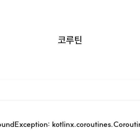
코루틴
oundException: kotlinx.coroutines.Corout