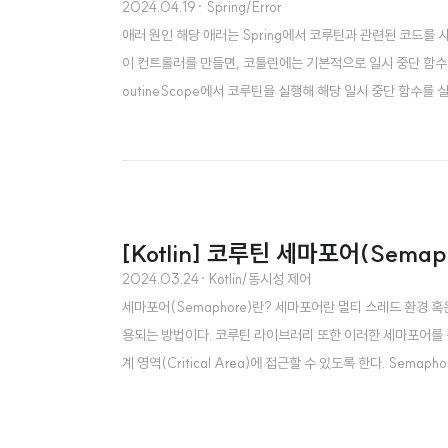
2024.04.19
· Spring/Error
애러 원인 해당 애러는 Spring에서 코루틴과 관련된 코드를
이 컨트롤러를 만들면, 코틀린에는 기본적으로 일시 중단 함수
outineScope에서 코루틴을 실행해 해당 일시 중단 함수를 실행하기 
pping("/coroutine/call") suspend fun callCoroutine
[Kotlin] 코루틴 세마포어(Sem
2024.03.24
· Kotlin/동시성 제어
세마포어(Semaphore)란? 세마포어란 멀티 스레드 환경 
용되는 방법이다. 코루틴 라이브러리 또한 이러한 세마포어를 구현
계 영역(Critical Area)에 접근할 수 있도록 한다. Semap
해보자. Semaphore 객체는 여러 개의 키를 가지고 있고, 
린 코루틴만 임계 영역에 접근할 수..