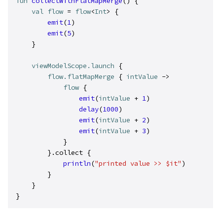
fun
collectWithFlatMapMerge
() {

val
flow
 = 
flow
<
Int
> {

emit
(
1
)
emit
(
5
)
    }

viewModelScope.launch
 {

flow.flatMapMerge
 { 
intValue
 ->

flow
 {

emit
(
intValue
 + 
1
)
delay
(
1000
)
emit
(
intValue
 + 
2
)
emit
(
intValue
 + 
3
)
            }

        }.collect {

println
(
"printed value >> $it"
)
        }

    }

}