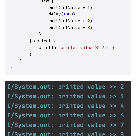
            flow {

                emit(intValue + 
1
)

                delay(
1000
)

                emit(intValue + 
2
)

                emit(intValue + 
3
)

            }

        }.collect {

            println(
"printed value >> 
$it
"
)

        }

    }

}