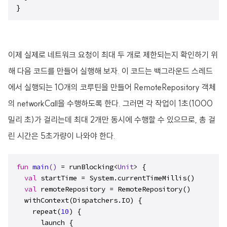
}
이제 실제로 네트워크 요청이 최대 두 개로 제한되는지 확인하기 위
해 다음 코드를 만들어 실행해 보자. 이 코드는 백그라운드 스레드
에서 실행되는 10개의 코루틴을 만들어 RemoteRepository 객체
의 networkCall을 수행하도록 한다. 그러면 각 작업이 1초(1000
밀리 초)가 걸리는데 최대 2개만 동시에 수행할 수 있으므로, 총 걸
린 시간은 5초가량이 나와야 한다.
fun
main
()
 = runBlocking<
Unit
> {

val
 startTime = System.currentTimeMillis()

val
 remoteRepository = RemoteRepository()

  withContext(Dispatchers.IO) {

    repeat(
10
) {

      launch {
