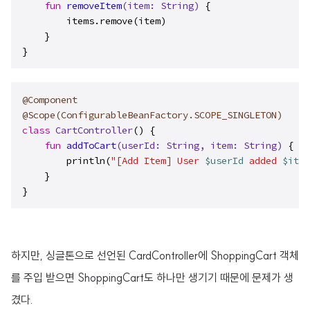
fun
removeItem
(item: 
String
)
 {

        items.remove(item)

    }

}
@Component
@Scope(ConfigurableBeanFactory.SCOPE_SINGLETON)
class
CartController
() {

fun
addToCart
(userId: 
String
, item: 
String
)
 {

        println(
"[Add Item] User 
$userId
 added 
$item
    }

}
하지만, 싱글톤으로 선언된 CardController에 ShoppingCart 객체
를 주입 받으면
ShoppingCart도 하나만 생기기 때문에 문제가 생
겼다.