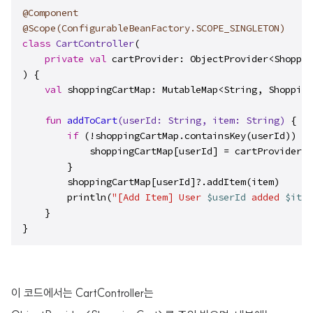
@Component
@Scope(ConfigurableBeanFactory.SCOPE_SINGLETON)
class
CartController
(

private
val
 cartProvider: ObjectProvider<Shoppin
) {

val
 shoppingCartMap: MutableMap<String, Shopping
fun
addToCart
(userId: 
String
, item: 
String
)
 {

if
 (!shoppingCartMap.containsKey(userId)) {

            shoppingCartMap[userId] = cartProvider.g
        }

        shoppingCartMap[userId]?.addItem(item)

        println(
"[Add Item] User 
$userId
 added 
$item
    }

}
이 코드에서는 CartController는