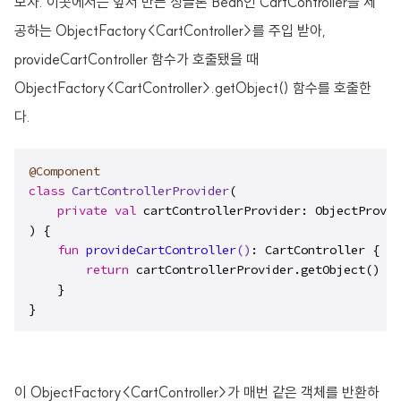
보자. 이곳에서는 앞서 만든 싱글톤 Bean인 CartController을 제
공하는 ObjectFactory<CartController>를 주입 받아,
provideCartController 함수가 호출됐을 때
ObjectFactory<CartController>.getObject() 함수를 호출한
다.
@Component
class
CartControllerProvider
(

private
val
 cartControllerProvider: ObjectProvid
) {

fun
provideCartController
()
: CartController {

return
 cartControllerProvider.getObject()

    }

}
이 ObjectFactory<CartController>가 매번 같은 객체를 반환하