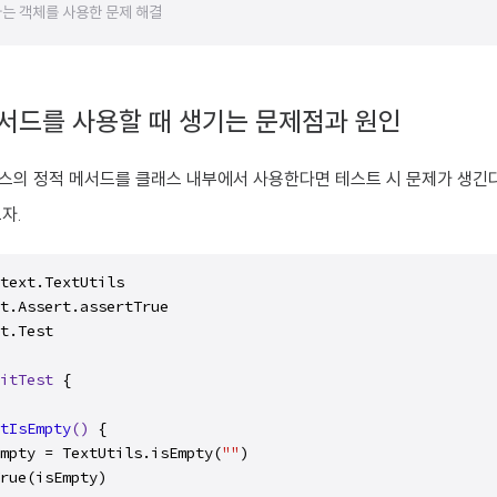
는 객체를 사용한 문제 해결
서드를 사용할 때 생기는 문제점과 원인
스의 정적 메서드를 클래스 내부에서 사용한다면 테스트 시 문제가 생긴다
자.
t.Test

itTest
 {

tIsEmpty
()
 {

mpty = TextUtils.isEmpty(
""
)

rue(isEmpty)
