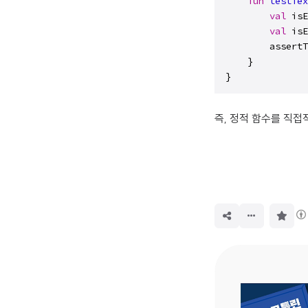
fun
testTex
val
 isE
val
 isE
        assertT
    }

}
즉, 정적 함수를 직접
구
독
하
기