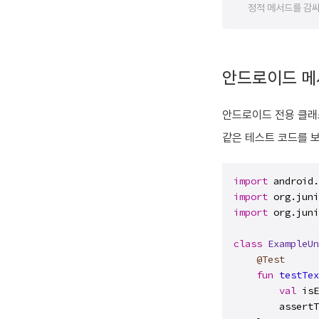
정적 메서드를 감싸
안드로이드 메
안드로이드 전용 클래
같은 테스트 코드를 보
import
import
import
 org.juni
class
ExampleUn
@Test
fun
testTex
val
 isE
        assertT