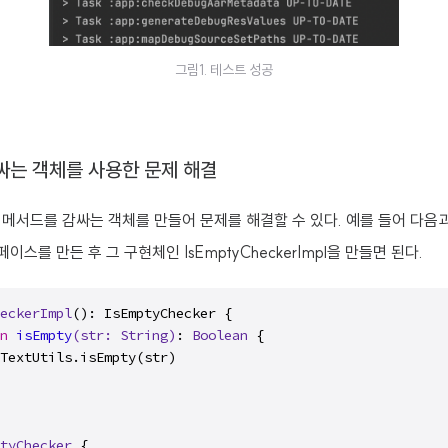
그림1. 테스트 성공
싸는 객체를 사용한 문제 해결
메서드를 감싸는 객체를 만들어 문제를 해결할 수 있다. 예를 들어 다음
터페이스를 만든 후 그 구현체인 IsEmptyCheckerImpl을 만들면 된다.
eckerImpl
(): IsEmptyChecker {

n
isEmpty
(str: 
String
)
: 
Boolean
 {

TextUtils.isEmpty(str)

tyChecker
 {
