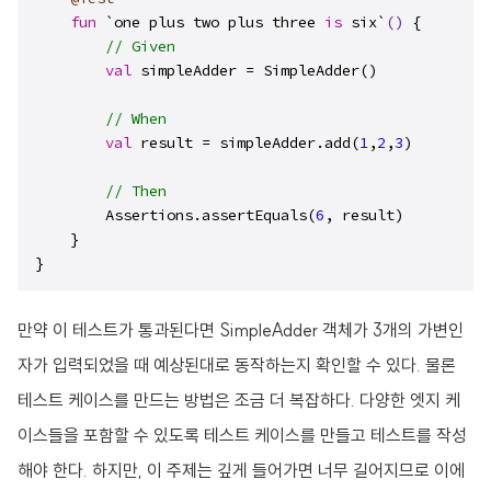
fun
 `one plus two plus three 
is
 six`
()
 {

// Given
val
 simpleAdder = SimpleAdder()

// When
val
 result = simpleAdder.add(
1
,
2
,
3
)

// Then
        Assertions.assertEquals(
6
, result)

    }

}
만약 이 테스트가 통과된다면 SimpleAdder 객체가 3개의 가변인
자가 입력되었을 때 예상된대로 동작하는지 확인할 수 있다. 물론
테스트 케이스를 만드는 방법은 조금 더 복잡하다. 다양한 엣지 케
이스들을 포함할 수 있도록 테스트 케이스를 만들고 테스트를 작성
해야 한다. 하지만, 이 주제는 깊게 들어가면 너무 길어지므로 이에