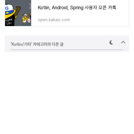
Kotlin, Android, Spring 사용자 오픈 카톡
open.kakao.com
'Kotlin/기타' 카테고리의 다른 글
테
상
마
단
으
[Kotlin] Int를 String으로 변환하고 String을 다시 Int로 변환하는 방법 한 번에 정리하기 : Int to String, String to Int
로
[Kotlin] JSONObject 사용해서 JSON 처리하기
[Kotlin] 변수의 변경 가능 지점 최소화를 통한 코드 안정성 증대 전략
Kotlin Progression 과 Range 제대로 이해하고 사용하기
Dev.Cho
'조세영의 Kotlin World'는 Kotlin를 전문적으로 다루는 개인 기
술 블로그입니다. Kotlin 세계에 대한 양질의 자료를 제공하며 K
otlin, Android, Spring, CI, CD 분야에 대해 다룹니다.