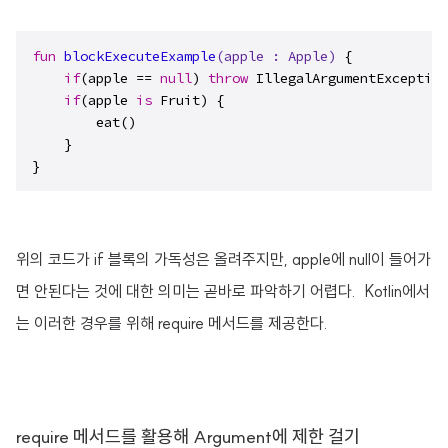
fun
blockExecuteExample
(apple : 
Apple
)
 {

if
(apple == 
null
) 
throw
 IllegalArgumentException
if
(apple 
is
 Fruit) {

        eat()

    }

}
위의 코드가 if 블록의 가독성은 올려주지만, apple에 null이 들어가
면 안된다는 것에 대한 의미는 곧바로 파악하기 어렵다. Kotlin에서
는 이러한 경우를 위해 require 메서드를 제공한다.
require 메서드를 활용해 Argument에 제한 걸기