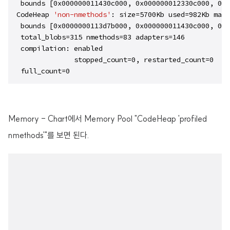
 bounds [0x000000011430c000, 0x000000012330c000, 0x0
CodeHeap 
'non-nmethods'
: size=5700Kb used=982Kb max_
 bounds [0x0000000113d7b000, 0x000000011430c000, 0x0
 total_blobs=315 nmethods=83 adapters=146

 compilation: enabled

              stopped_count=0, restarted_count=0

 full_count=0
Memory - Chart에서 Memory Pool "CodeHeap 'profiled
nmethods'"를 보면 된다.