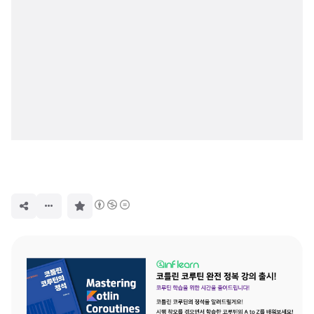
구
독
하
기